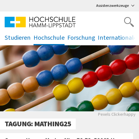
Direkt
zum Hauptmenü
,
zum Inhalt
,
Assistenzwerkzeuge
Studieren
Hochschule
Forschung
Internationale
.
.
.
.
Pexels Clickerhappy
TAGUNG: MATHING25