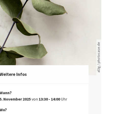
Rote leere Sitzreihen
al3g / photocase.de
Weitere Infos
Wann?
5. November 2025
von
13:30 - 14:00
Uhr
Wo?