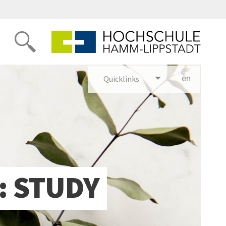
en
glish
Quicklinks
: STUDY