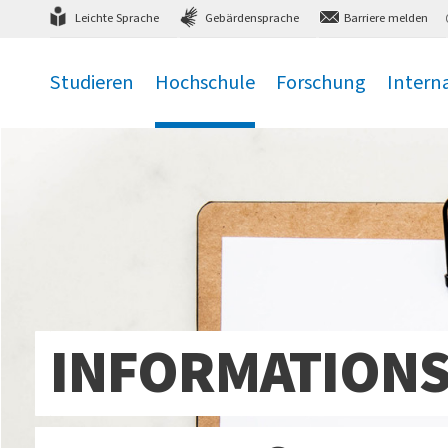
Direkt
zum Hauptmenü
,
zum Inhalt
,
Leichte Sprache
Gebärdensprache
Barriere melden
Studieren
Hochschule
Forschung
Intern
.
.
.
.
INFORMATIONS