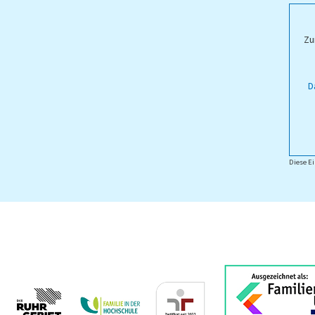
ampus Lippstadt
Zu
D
Diese Ei