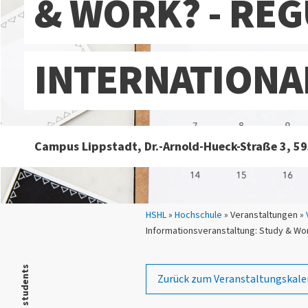
& WORK? - RE
INTERNATIONA
Campus Lippstadt, Dr.-Arnold-Hueck-Straße 3, 5
Sie sind hier:
HSHL
»
Hochschule
» Veranstaltungen »
Informationsveranstaltung: Study & Work
Zurück zum Veranstaltungskale