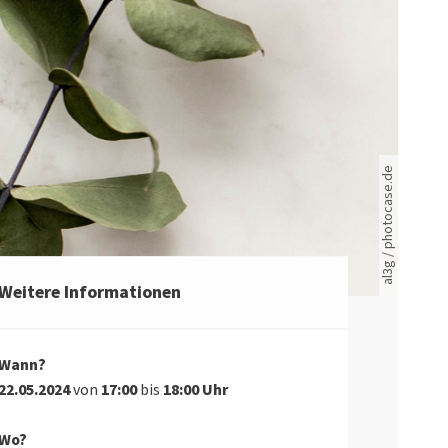
Rote leere Sitzreihen
al3g / photocase.de
Weitere Informationen
Wann?
22.05.2024
von
17:00
bis
18:00 Uhr
Wo?