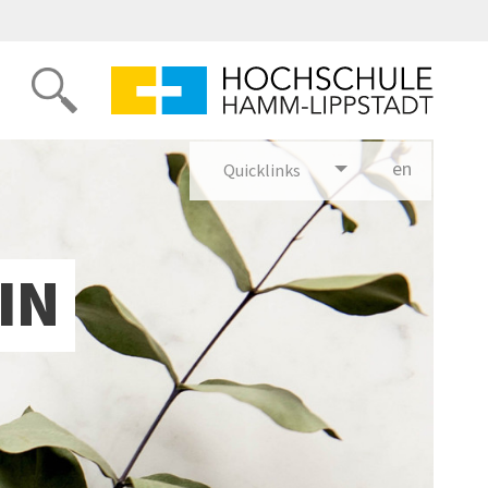
en
glish
Quicklinks
IN