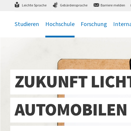
Direkt
zum Hauptmenü
,
zum Inhalt
,
Leichte Sprache
Gebärdensprache
Barriere melden
Studieren
Hochschule
Forschung
Intern
.
.
.
.
ZUKUNFT LICHT
AUTOMOBILEN