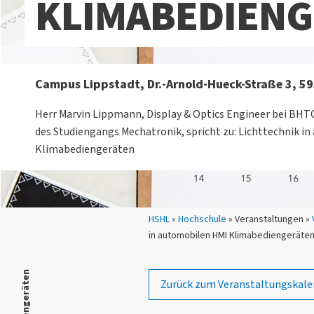
KLIMABEDIENG
Campus Lippstadt, Dr.-Arnold-Hueck-Straße 3, 5
Herr Marvin Lippmann, Display & Optics Engineer bei BH
des Studiengangs Mechatronik, spricht zu: Lichttechnik i
Klimabediengeräten
Sie sind hier:
HSHL
»
Hochschule
» Veranstaltungen »
in automobilen HMI Klimabediengeräte
Zurück zum Veranstaltungskale