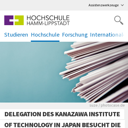
Direkt
zum Hauptmenü
,
zum Inhalt
,
Assistenzwerkzeuge
Studieren
Hochschule
Forschung
Internationale
.
.
.
.
Viele Zeitungen.
suze / photocase.de
DELEGATION DES KANAZAWA INSTITUTE
OF TECHNOLOGY IN JAPAN BESUCHT DIE