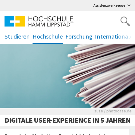
Direkt
zum Hauptmenü
,
zum Inhalt
,
Assistenzwerkzeuge
Studieren
Hochschule
Forschung
Internationale
.
.
.
.
Viele Zeitungen.
suze / photocase.de
DIGITALE USER-EXPERIENCE IN 5 JAHREN