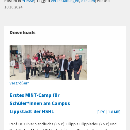
Posted in
Presse
; Tagged
Veranstaltungen
,
Schulen
; Posted
10.10.2024
Downloads
vergrößern
Erstes MINT-Camp für
Schüler*innen am Campus
Lippstadt der HSHL
[JPG | 1.8 MB]
Prof. Dr. Oliver Sandfuchs (3.v.r.), Filippia Filippiadou (2.v.r.) und