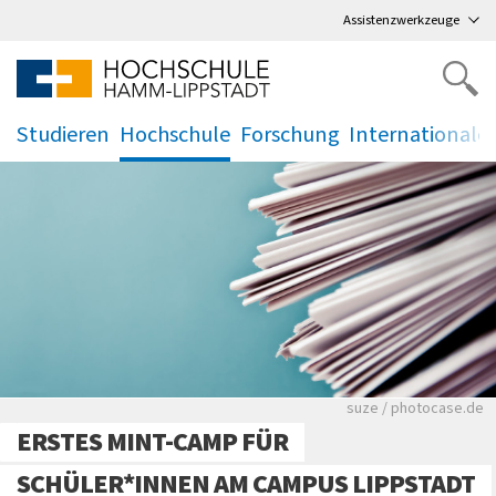
Direkt
zum Hauptmenü
,
zum Inhalt
,
Assistenzwerkzeuge
Studieren
Hochschule
Forschung
Internationale
.
.
.
.
Viele Zeitungen.
suze / photocase.de
ERSTES MINT-CAMP FÜR
SCHÜLER*INNEN AM CAMPUS LIPPSTADT