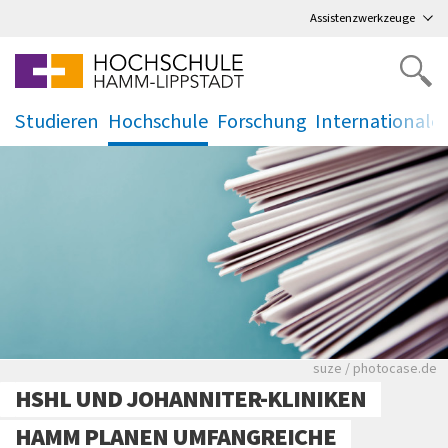
Direkt
zum Hauptmenü
,
zum Inhalt
,
Assistenzwerkzeuge
Studieren
Hochschule
Forschung
Internationale
.
.
.
.
Viele Zeitungen.
suze / photocase.de
HSHL UND JOHANNITER-KLINIKEN
HAMM PLANEN UMFANGREICHE