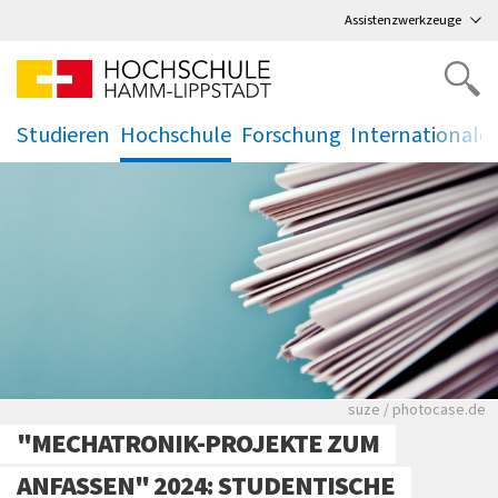
Direkt
zum Hauptmenü
,
zum Inhalt
,
Assistenzwerkzeuge
Studieren
Hochschule
Forschung
Internationale
.
.
.
.
Viele Zeitungen.
suze / photocase.de
"MECHATRONIK-PROJEKTE ZUM
ANFASSEN" 2024: STUDENTISCHE