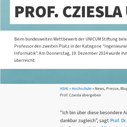
PROF. CZIESL
Beim bundesweiten Wettbewerb der UNICUM Stiftung bele
Professor den zweiten Platz in der Kategorie "Ingenieurw
Informatik". Am Donnerstag, 19. Dezember 2024 wurde ih
überreicht.
Sie sind hier:
HSHL
»
Hochschule
» News, Presse, Blog
Prof. Cziesla übergeben
"Ich bin über diese besondere 
dankbar zugleich", sagt
Prof. Dr