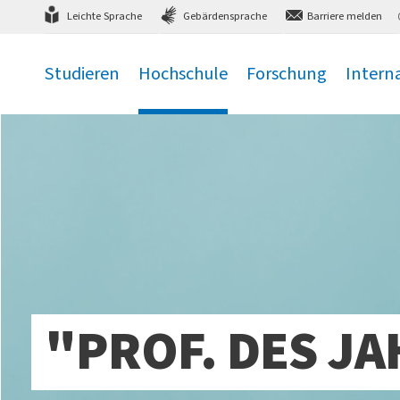
Direkt
zum Hauptmenü
,
zum Inhalt
,
Leichte Sprache
Gebärdensprache
Barriere melden
Studieren
Hochschule
Forschung
Intern
.
.
.
.
"PROF. DES JA