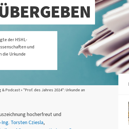
A ÜBERGEBEN
gte der HSHL-
issenschaften und
m die Urkunde
 & Podcast » "Prof. des Jahres 2024": Urkunde an
Auszeichnung hocherfreut und
.-Ing. Torsten Cziesla
,