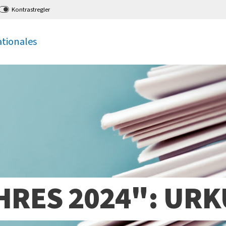
Kontrastregler
ationales
HRES 2024": UR