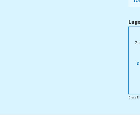
Da
Lage
ampus Lippstadt
Zu
D
Diese Ei