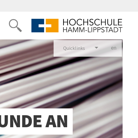
en
glish
Quicklinks
KUNDE AN