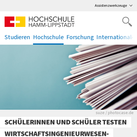
Direkt
zum Hauptmenü
,
zum Inhalt
,
Assistenzwerkzeuge
Studieren
Hochschule
Forschung
Internationale
.
.
.
.
Viele Zeitungen.
suze / photocase.de
SCHÜLERINNEN UND SCHÜLER TESTEN
WIRTSCHAFTSINGENIEURWESEN-