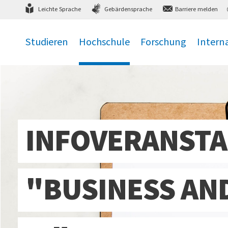
Direkt
zum Hauptmenü
,
zum Inhalt
,
Leichte Sprache
Gebärdensprache
Barriere melden
Studieren
Hochschule
Forschung
Intern
.
.
.
.
INFOVERANSTA
"BUSINESS AN