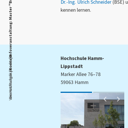
Dr.-Ing. Ulrich Schneider
(BSE) 
kennen lernen.
Kontakt
Hochschule Hamm-
Veranstaltungskalender |
Lippstadt
Die Hochschule |
Marker Allee 76–78
59063 Hamm