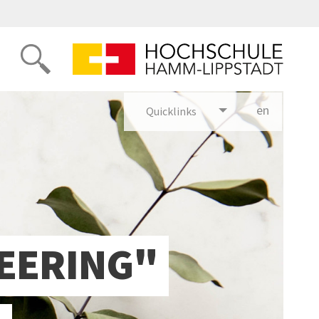
en
glish
Quicklinks
NEERING"