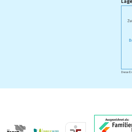
Lage
ampus Lippstadt
Zu
D
Diese Ei