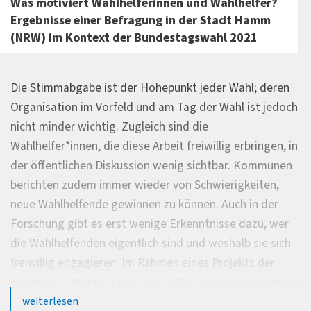
Was motiviert Wahlhelferinnen und Wahlhelfer?
Ergebnisse einer Befragung in der Stadt Hamm
(NRW) im Kontext der Bundestagswahl 2021
Die Stimmabgabe ist der Höhepunkt jeder Wahl; deren
Organisation im Vorfeld und am Tag der Wahl ist jedoch
nicht minder wichtig. Zugleich sind die
Wahlhelfer*innen, die diese Arbeit freiwillig erbringen, in
der öffentlichen Diskussion wenig sichtbar. Kommunen
berichten zudem immer wieder von Schwierigkeiten,
neue Wahlhelfende gewinnen zu können. Auch in der
Forschung gibt es erst wenige Erkenntnisse dazu, wer
die Wahlhelfenden eigentlich sind und weshalb sie sich
freiwillig engagieren. Im Rahmen eines Projekts der
Hochschule Hamm-Lippstadt (HSHL) in Kooperation mit
der Stadt Hamm wurden deshalb freiwillige
weiterlesen