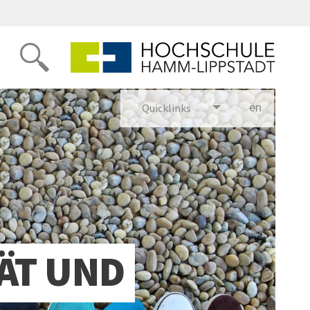
en
glish
Quicklinks
ÄT UND