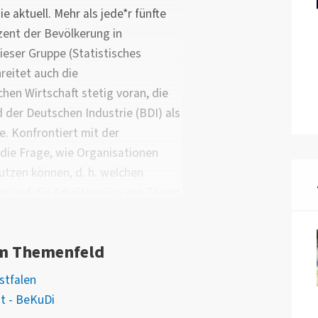
 aktuell. Mehr als jede*r fünfte
zent der Bevölkerung in
ieser Gruppe (Statistisches
eitet auch die
chen Wirtschaft stetig voran, die
der Deutschen Industrie (BDI) als
e. Konfrontiert mit der
h die Frage, wie Organisationen
 nutzen können, d. h. welchen
ren auf die Arbeitsweise von Teams
it ausländischen Partner*innen
abei kulturelle Hürden
im Themenfeld
n und Herausforderungen
iese und andere Fragen versuchen
stfalen
rpunkt zu beantworten.
ät - BeKuDi