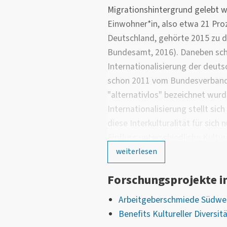
Migrationshintergrund gelebt wie
Einwohner*in, also etwa 21 Pro
Deutschland, gehörte 2015 zu d
Bundesamt, 2016). Daneben schr
Internationalisierung der deuts
schon 2011 vom Bundesverband 
"alternativlos" bezeichnet wurd
Internationalisierung stellt sic
diese Interkulturalität für sich
Einfluss unterschiedliche Kultu
haben, wie Firmen erfolgreich m
weiterlesen
zusammenarbeiten können und d
Forschungsprojekte 
überwinden und welche Chance
Internationalisierung bietet. D
Arbeitgeberschmiede Südwe
wir in diesem Forschungsschwe
Benefits Kultureller Diversit