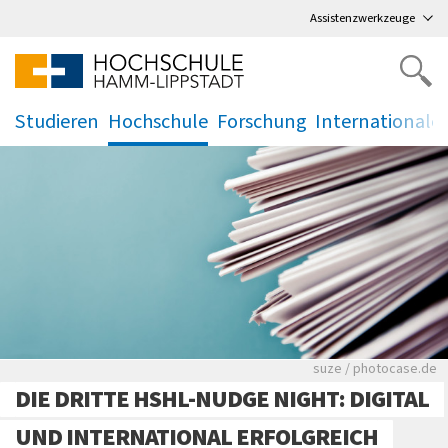
Direkt
zum Hauptmenü
,
zum Inhalt
,
Assistenzwerkzeuge
Studieren
Hochschule
Forschung
Internationale
.
.
.
.
Viele Zeitungen.
suze / photocase.de
DIE DRITTE HSHL-NUDGE NIGHT: DIGITAL
UND INTERNATIONAL ERFOLGREICH