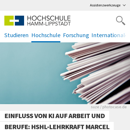
Direkt
zum Hauptmenü
,
zum Inhalt
,
Assistenzwerkzeuge
Studieren
Hochschule
Forschung
Internationale
.
.
.
.
Viele Zeitungen.
suze / photocase.de
EINFLUSS VON KI AUF ARBEIT UND
BERUFE: HSHL-LEHRKRAFT MARCEL