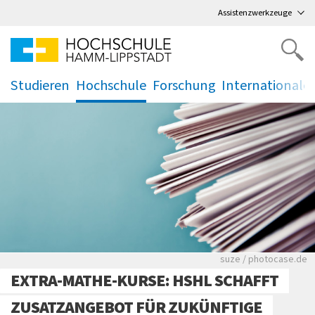
Direkt
zum Hauptmenü
,
zum Inhalt
,
Assistenzwerkzeuge
Studieren
Hochschule
Forschung
Internationale
.
.
.
.
Viele Zeitungen.
suze / photocase.de
EXTRA-MATHE-KURSE: HSHL SCHAFFT
ZUSATZANGEBOT FÜR ZUKÜNFTIGE