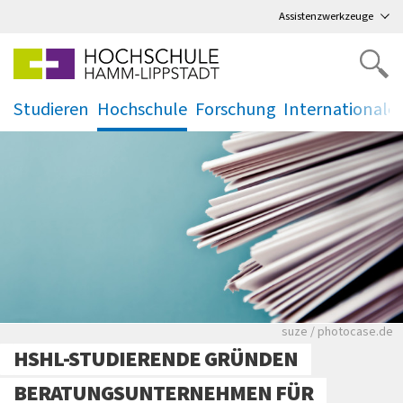
Direkt
zum Hauptmenü
,
zum Inhalt
,
Assistenzwerkzeuge
Studieren
Hochschule
Forschung
Internationale
.
.
.
.
Viele Zeitungen.
suze / photocase.de
HSHL-STUDIERENDE GRÜNDEN
BERATUNGSUNTERNEHMEN FÜR