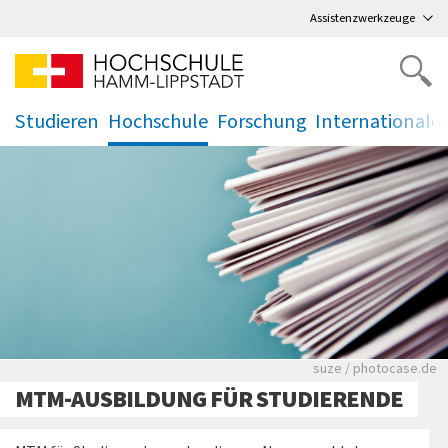
Direkt
zum Hauptmenü
,
zum Inhalt
,
Assistenzwerkzeuge
Studieren
Hochschule
Forschung
Internationale
.
.
.
.
Viele Zeitungen.
suze / photocase.de
MTM-AUSBILDUNG FÜR STUDIERENDE