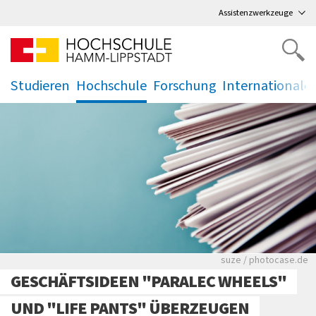
Direkt
zum Hauptmenü
,
zum Inhalt
,
Assistenzwerkzeuge
Studieren
Hochschule
Forschung
Internationale
.
.
.
.
Viele Zeitungen.
suze / photocase.de
GESCHÄFTSIDEEN "PARALEC WHEELS"
UND "LIFE PANTS" ÜBERZEUGEN