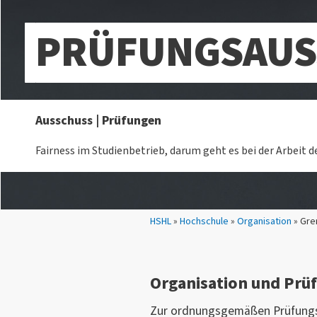
PRÜFUNGSAUS
Ausschuss | Prüfungen
Fairness im Studienbetrieb, darum geht es bei der Arbeit 
Sie sind hier:
HSHL
»
Hochschule
»
Organisation
» Gre
Organisation und Prü
Zur ordnungsgemäßen Prüfungs