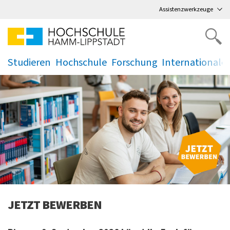
Direkt
zum Hauptmenü
,
zum Inhalt
,
Assistenzwerkzeuge
Studieren
Hochschule
Forschung
Internationale
.
.
.
.
lski
JETZT BEWERBEN