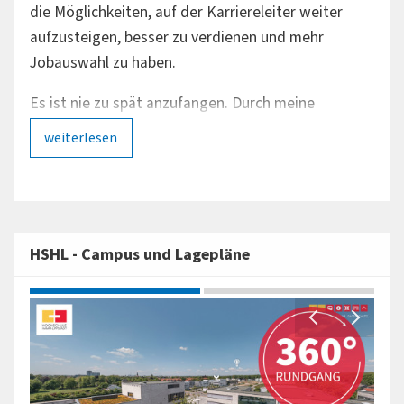
die Möglichkeiten, auf der Karriereleiter weiter
Star
aufzusteigen, besser zu verdienen und mehr
mein
Jobauswahl zu haben.
Ausb
Sta
Es ist nie zu spät anzufangen. Durch meine
Erfahrungen im Berufsleben bringe ich Skills mit,
Mit 
weiterlesen
die mir beim Studienalltag helfen."
sond
we
tief
Zum Studiengang
Zu
HSHL - Campus und Lagepläne
360