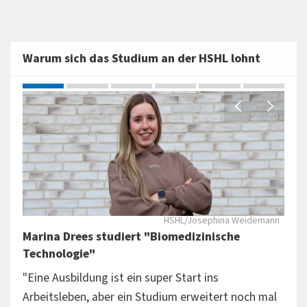
Warum sich das Studium an der HSHL lohnt
Port
HSHL/Josephina Weidemann
Marina Drees studiert "Biomedizinische
Mar
Technologie"
"Wi
"Eine Ausbildung ist ein super Start ins
"Ein
Arbeitsleben, aber ein Studium erweitert noch mal
Dein