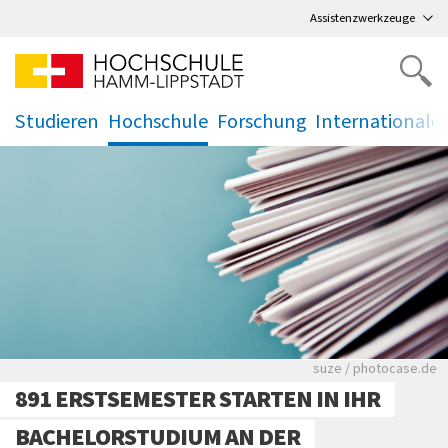
Direkt
zum Hauptmenü
,
zum Inhalt
,
Assistenzwerkzeuge
Studieren
Hochschule
Forschung
Internationale
.
.
.
.
Viele Zeitungen.
suze / photocase.de
891 ERSTSEMESTER STARTEN IN IHR
BACHELORSTUDIUM AN DER