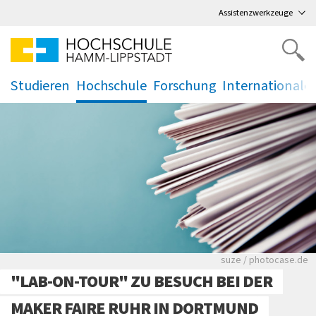
Direkt
zum Hauptmenü
,
zum Inhalt
,
Assistenzwerkzeuge
Studieren
Hochschule
Forschung
Internationale
.
.
.
.
Viele Zeitungen.
suze / photocase.de
"LAB-ON-TOUR" ZU BESUCH BEI DER
MAKER FAIRE RUHR IN DORTMUND