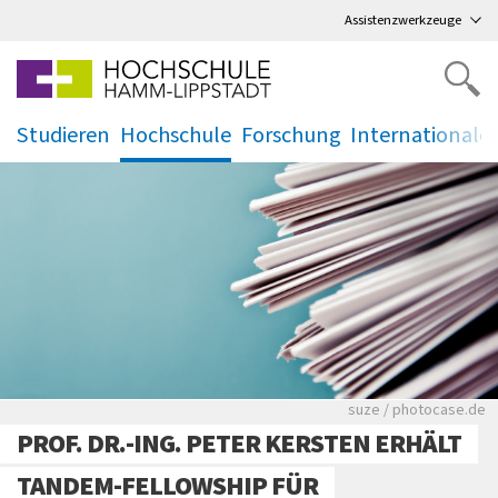
Direkt
zum Hauptmenü
,
zum Inhalt
,
Assistenzwerkzeuge
Studieren
Hochschule
Forschung
Internationale
.
.
.
.
Viele Zeitungen.
suze / photocase.de
PROF. DR.-ING. PETER KERSTEN ERHÄLT
TANDEM-FELLOWSHIP FÜR