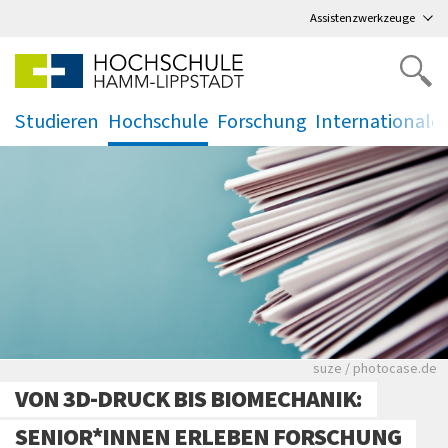
Direkt
zum Hauptmenü
,
zum Inhalt
,
Assistenzwerkzeuge
Studieren
Hochschule
Forschung
Internationale
.
.
.
.
Viele Zeitungen.
suze / photocase.de
VON 3D-DRUCK BIS BIOMECHANIK:
SENIOR*INNEN ERLEBEN FORSCHUNG