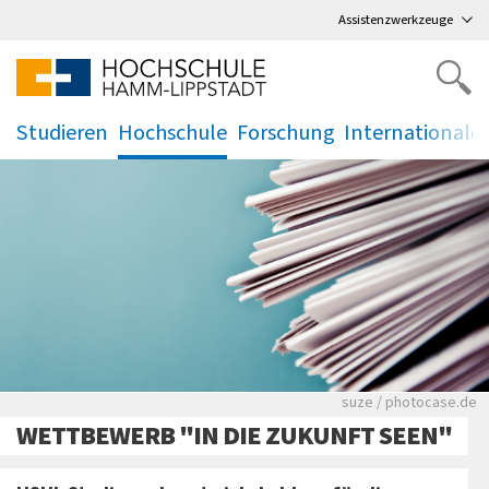
Direkt
zum Hauptmenü
,
zum Inhalt
,
Assistenzwerkzeuge
Studieren
Hochschule
Forschung
Internationale
.
.
.
.
Viele Zeitungen.
suze / photocase.de
WETTBEWERB "IN DIE ZUKUNFT SEEN"