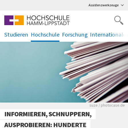
Direkt
zum Hauptmenü
,
zum Inhalt
,
Assistenzwerkzeuge
Studieren
Hochschule
Forschung
Internationale
.
.
.
.
Viele Zeitungen.
suze / photocase.de
INFORMIEREN, SCHNUPPERN,
AUSPROBIEREN: HUNDERTE