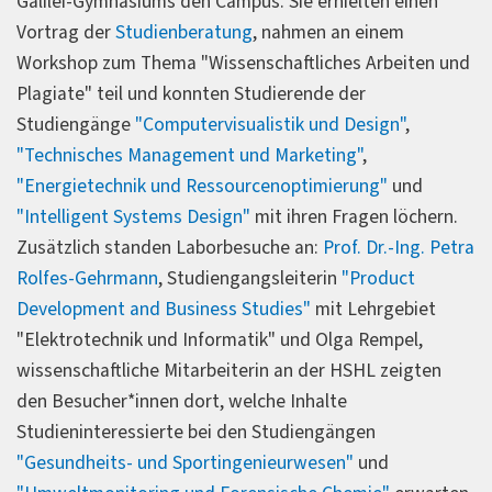
Galilei-Gymnasiums den Campus. Sie erhielten einen
Vortrag der
Studienberatung
, nahmen an einem
Workshop zum Thema "Wissenschaftliches Arbeiten und
Plagiate" teil und konnten Studierende der
Studiengänge
"Computervisualistik und Design"
,
"Technisches Management und Marketing"
,
"Energietechnik und Ressourcenoptimierung"
und
"Intelligent Systems Design"
mit ihren Fragen löchern.
Zusätzlich standen Laborbesuche an:
Prof. Dr.-Ing. Petra
Rolfes-Gehrmann
, Studiengangsleiterin
"Product
Development and Business Studies"
mit Lehrgebiet
"Elektrotechnik und Informatik" und Olga Rempel,
wissenschaftliche Mitarbeiterin an der HSHL zeigten
den Besucher*innen dort, welche Inhalte
Studieninteressierte bei den Studiengängen
"Gesundheits- und Sportingenieurwesen"
und