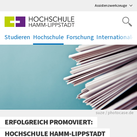
Direkt
zum Hauptmenü
,
zum Inhalt
,
Assistenzwerkzeuge
Studieren
Hochschule
Forschung
Internationale
.
.
.
.
Viele Zeitungen.
suze / photocase.de
ERFOLGREICH PROMOVIERT:
HOCHSCHULE HAMM-LIPPSTADT