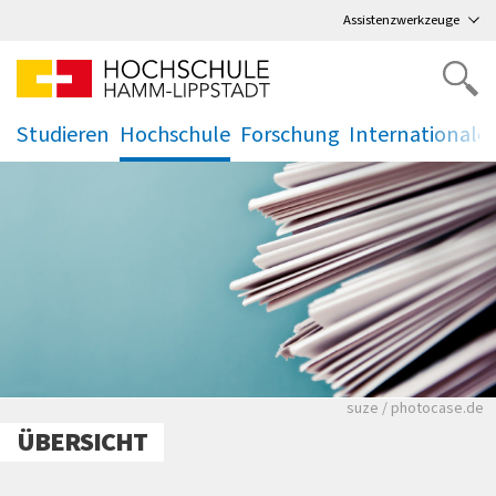
Direkt
zum Hauptmenü
,
zum Inhalt
,
Assistenzwerkzeuge
Studieren
Hochschule
Forschung
Internationale
.
.
.
.
Viele Zeitungen.
suze / photocase.de
ÜBERSICHT