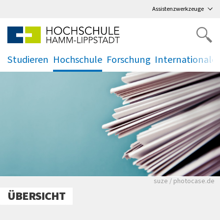
Direkt
zum Hauptmenü
,
zum Inhalt
,
Assistenzwerkzeuge
Studieren
Hochschule
Forschung
Internationale
.
.
.
.
Viele Zeitungen.
suze / photocase.de
ÜBERSICHT