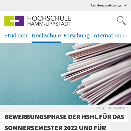
Direkt
zum Hauptmenü
,
zum Inhalt
,
Assistenzwerkzeuge
Studieren
Hochschule
Forschung
Internationale
.
.
.
.
Viele Zeitungen.
suze / photocase.de
BEWERBUNGSPHASE DER HSHL FÜR DAS
SOMMERSEMESTER 2022 UND FÜR