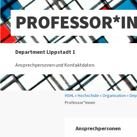
PROFESSOR*I
Department Lippstadt 1
Ansprechpersonen und Kontaktdaten.
Sie sind hier:
HSHL
»
Hochschule
»
Organisation
»
Dep
Professor*innen
Ansprechpersonen