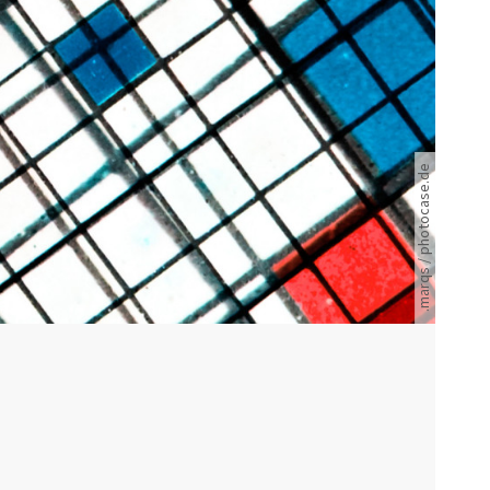
Ein schwarz-weißes Gitter ist mit roten und blauen Quadraten durchzogen.
.marqs / photocase.de