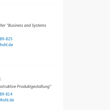
iter "Business and Systems
789-825
hshl.de
t
nstruktive Produktgestaltung"
789-814
@hshl.de