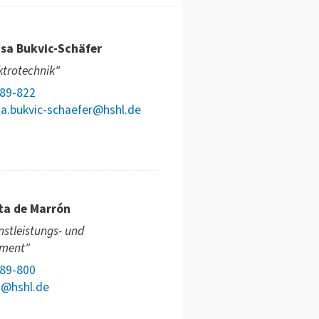
sa Bukvic-Schäfer
ktrotechnik"
789-822
a.bukvic-schaefer@hshl.de
ta de Marrón
nstleistungs- und
ment"
789-800
a@hshl.de