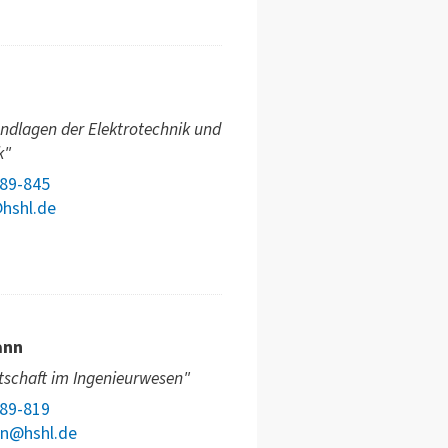
ndlagen der Elektrotechnik und
k"
789-845
@hshl.de
ann
tschaft im Ingenieurwesen"
789-819
nn@hshl.de