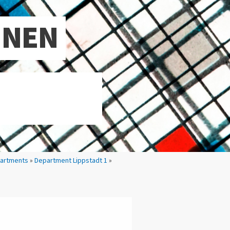
NNEN
artments
»
Department Lippstadt 1
»