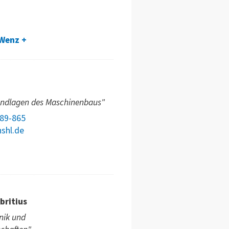
 Wenz
undlagen des Maschinenbaus"
789-865
shl.de
britius
nik und