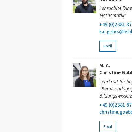
Lehrgebiet "An
Mathematik"
+49 (0)2381 8
kai.gehrs@hsh
Profil
M. A.
Christine Göb
Lehrkraft für b
"Berufspädagog
Bildungswissen
+49 (0)2381 8
christine.goeb
Profil