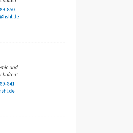
schaften"
789-850
s@hshl.de
emie und
schaften"
789-841
hshl.de