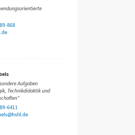
wendungsorientierte
789-868
l.de
bels
esondere Aufgaben
ik, Technikdidaktik und
schaften"
789-6411
bels@hshl.de