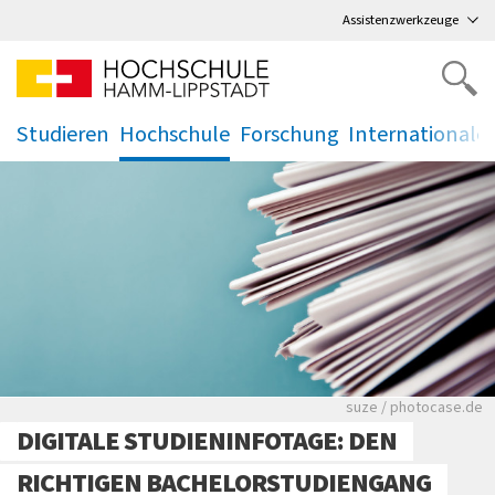
Direkt
zum Hauptmenü
,
zum Inhalt
,
Assistenzwerkzeuge
Studieren
Hochschule
Forschung
Internationale
.
.
.
.
Viele Zeitungen.
suze / photocase.de
DIGITALE STUDIENINFOTAGE: DEN
RICHTIGEN BACHELORSTUDIENGANG