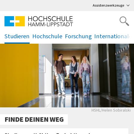
Direkt
zum Hauptmenü
,
zum Inhalt
,
Assistenzwerkzeuge
Studieren
Hochschule
Forschung
Internationale
.
.
.
.
HSHL/Helen Sobira
HSHL/Helen Sobiralski
FINDE DEINEN WEG