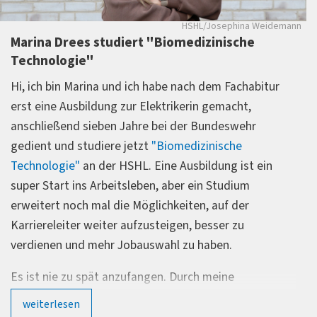
HSHL/Josephina Weidemann
Marina Drees studiert "Biomedizinische
Technologie"
Hi, ich bin Marina und ich habe nach dem Fachabitur
erst eine Ausbildung zur Elektrikerin gemacht,
anschließend sieben Jahre bei der Bundeswehr
gedient und studiere jetzt
"Biomedizinische
Technologie"
an der HSHL. Eine Ausbildung ist ein
super Start ins Arbeitsleben, aber ein Studium
erweitert noch mal die Möglichkeiten, auf der
Karriereleiter weiter aufzusteigen, besser zu
verdienen und mehr Jobauswahl zu haben.
Es ist nie zu spät anzufangen. Durch meine
Erfahrungen im Berufsleben bringe ich Skills mit, die
weiterlesen
mir beim Studienalltag helfen. Auch wenn manche