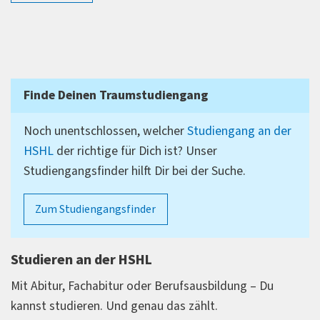
Themen schon weiter weg sind, kann ich das mit
meiner Erfahrung gut kompensieren. Der Studiengang
"BMT" verbindet Technik und Medizin und es gibt die
Möglichkeit, sich später auf verschiedene Richtungen
Finde Deinen Traumstudiengang
zu spezialisieren. Mich hat es in die Informatik
gezogen, wo ich auch gerne nach dem Studium
Noch unentschlossen, welcher
Studiengang an der
arbeiten möchte.
HSHL
der richtige für Dich ist? Unser
Studiengangsfinder hilft Dir bei der Suche.
Zum Studiengangsfinder
Studieren an der HSHL
Mit Abitur, Fachabitur oder Berufsausbildung – Du
kannst studieren. Und genau das zählt.